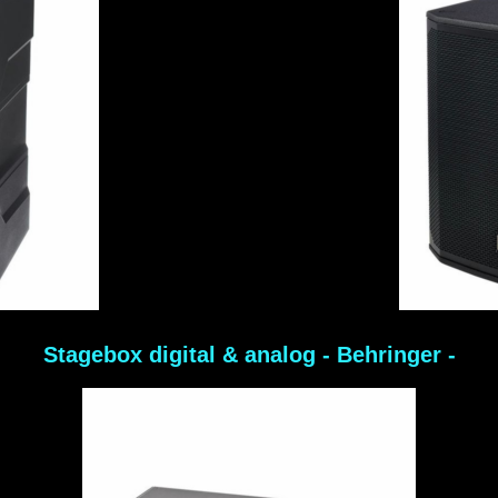
Stagebox digital & analog - Behringer -