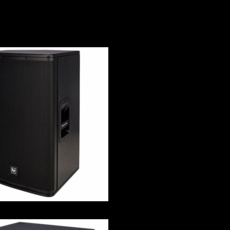
ELX 115P
ELX 200-18sub