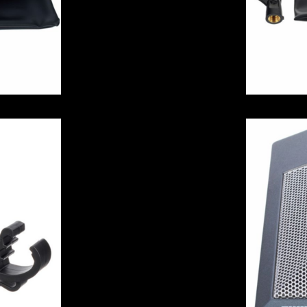
nheiser -
Grenzfläch