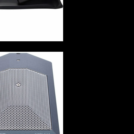
enmikrofon Beta91A - Shure -